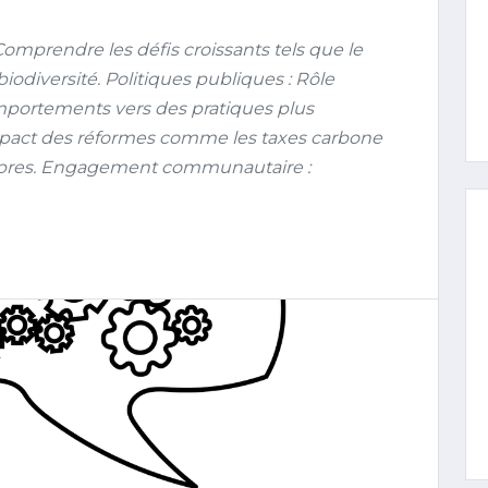
prendre les défis croissants tels que le
odiversité. Politiques publiques : Rôle
mportements vers des pratiques plus
: Impact des réformes comme les taxes carbone
opres. Engagement communautaire :