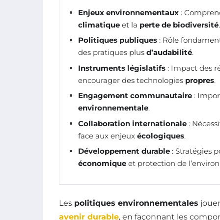
Enjeux environnementaux
: Comprendr
climatique
et la
perte de biodiversité
.
Politiques publiques
: Rôle fondament
des pratiques plus
d’audabilité
.
Instruments législatifs
: Impact des 
encourager des technologies
propres
.
Engagement communautaire
: Impor
environnementale
.
Collaboration internationale
: Nécessi
face aux enjeux
écologiques
.
Développement durable
: Stratégies p
économique
et protection de l’envir
Les
politiques environnementales
jouen
avenir durable
, en façonnant les compo