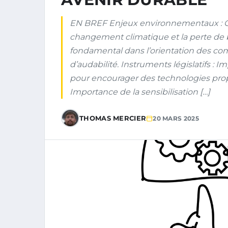
EN BREF Enjeux environnementaux : Com
changement climatique et la perte de bi
fondamental dans l’orientation des co
d’audabilité. Instruments législatifs 
pour encourager des technologies pr
Importance de la sensibilisation […]
THOMAS MERCIER
20 MARS 2025