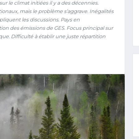
 le climat initiées il y a des décennies.
ionaux, mais le problème s’aggrave. Inégalités
iquent les discussions. Pays en
n des émissions de GES. Focus principal sur
e. Difficulté à établir une juste répartition