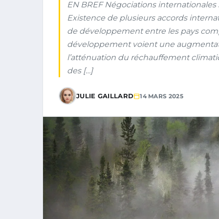
EN BREF Négociations internationales sur
Existence de plusieurs accords internat
de développement entre les pays compl
développement voient une augmentatio
l’atténuation du réchauffement climatiqu
des […]
JULIE GAILLARD
14 MARS 2025