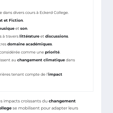
dans divers cours à Eckerd College.
t et Fiction
.
usique
et
son
.
s à travers
littérature
et
discussions
.
tres
domaine académiques
.
 considérée comme une
priorité
.
gissent au
changement climatique
dans
rières tenant compte de l’
impact
s impacts croissants du
changement
ollege
se mobilisent pour adapter leurs