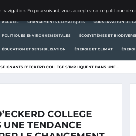
CHANGEMENTS CLIMATIQUES
CONSERVATION DE LA BIODIVERSITÉ
 navigation. En poursuivant, vous acceptez notre politique de co
ACCUEIL
CHANGEMENTS CLIMATIQUES
CONSERVATION DE LA
POLITIQUES ENVIRONNEMENTALES
ÉCOSYSTÈMES ET BIODIVERS
ÉDUCATION ET SENSIBILISATION
ÉNERGIE ET CLIMAT
ÉNERGI
NSEIGNANTS D’ECKERD COLLEGE S’IMPLIQUENT DANS UNE…
D’ECKERD COLLEGE
S UNE TENDANCE
GRER LE CHANGEMENT