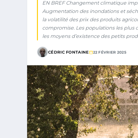
EN BREF Changement climatique impact
Augmentation des inondations et séche
la volatilité des prix des produits agrico
compromise. Les populations les plus 
les moyens d’existence des petits produ
CÉDRIC FONTAINE
22 FÉVRIER 2025