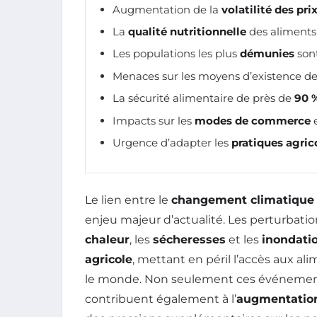
Augmentation de la
volatilité des pri
La
qualité nutritionnelle
des aliments
Les populations les plus
démunies
sont
Menaces sur les moyens d’existence d
La sécurité alimentaire de près de
90 
Impacts sur les
modes de commerce
e
Urgence d’adapter les
pratiques agric
Le lien entre le
changement climatique
enjeu majeur d’actualité. Les perturbatio
chaleur
, les
sécheresses
et les
inondati
agricole
, mettant en péril l’accès aux al
le monde. Non seulement ces événements
contribuent également à l’
augmentation