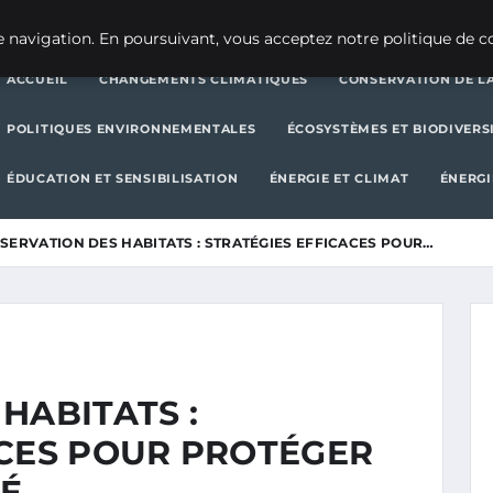
CHANGEMENTS CLIMATIQUES
CONSERVATION DE LA BIODIVERSITÉ
 navigation. En poursuivant, vous acceptez notre politique de co
ACCUEIL
CHANGEMENTS CLIMATIQUES
CONSERVATION DE LA
POLITIQUES ENVIRONNEMENTALES
ÉCOSYSTÈMES ET BIODIVERS
ÉDUCATION ET SENSIBILISATION
ÉNERGIE ET CLIMAT
ÉNERGI
SERVATION DES HABITATS : STRATÉGIES EFFICACES POUR…
HABITATS :
ACES POUR PROTÉGER
TÉ