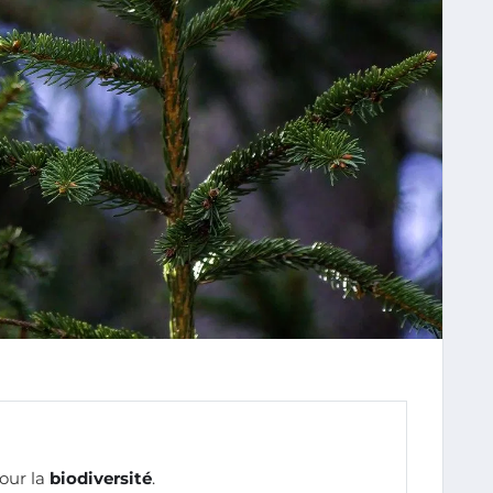
pour la
biodiversité
.