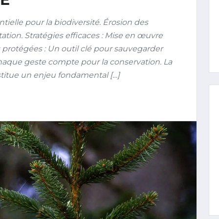
ielle pour la biodiversité. Érosion des
ion. Stratégies efficaces : Mise en œuvre
 protégées : Un outil clé pour sauvegarder
Chaque geste compte pour la conservation. La
stitue un enjeu fondamental […]