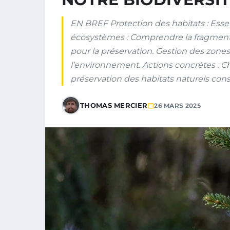
EN BREF Protection des habitats : Essent
écosystèmes : Comprendre la fragmentat
pour la préservation. Gestion des zones
l’environnement. Actions concrètes : 
préservation des habitats naturels con
THOMAS MERCIER
26 MARS 2025