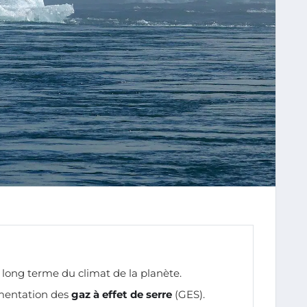
à long terme du climat de la planète.
gmentation des
gaz à effet de serre
(GES).