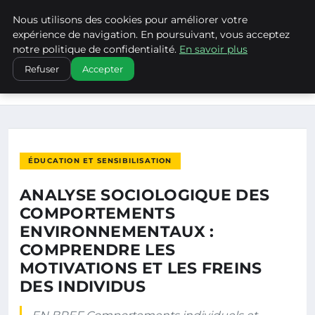
Nous utilisons des cookies pour améliorer votre
CLIMATECHANGENEBRASKA
expérience de navigation. En poursuivant, vous acceptez
notre politique de confidentialité.
En savoir plus
ACCUEIL
ÉDUCATION ET SENSIBILISATION
Refuser
Accepter
ANALYSE SOCIOLOGIQUE DES COMPORTEMENTS
ENVIRONNEMENTAUX…
ÉDUCATION ET SENSIBILISATION
ANALYSE SOCIOLOGIQUE DES
COMPORTEMENTS
ENVIRONNEMENTAUX :
COMPRENDRE LES
MOTIVATIONS ET LES FREINS
DES INDIVIDUS