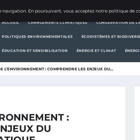
CHANGEMENTS CLIMATIQUES
CONSERVATION DE LA BIODIVERSITÉ
 navigation. En poursuivant, vous acceptez notre politique de co
ACCUEIL
CHANGEMENTS CLIMATIQUES
CONSERVATION DE LA
POLITIQUES ENVIRONNEMENTALES
ÉCOSYSTÈMES ET BIODIVERS
ÉDUCATION ET SENSIBILISATION
ÉNERGIE ET CLIMAT
ÉNERGI
DE L’ENVIRONNEMENT : COMPRENDRE LES ENJEUX DU…
IRONNEMENT :
ENJEUX DU
ATIQUE