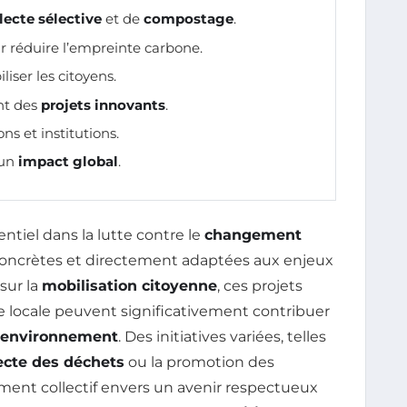
lecte sélective
et de
compostage
.
 réduire l’empreinte carbone.
iser les citoyens.
ant des
projets innovants
.
ns et institutions.
 un
impact global
.
ntiel dans la lutte contre le
changement
 concrètes et directement adaptées aux enjeux
sur la
mobilisation citoyenne
, ces projets
le locale peuvent significativement contribuer
environnement
. Des initiatives variées, telles
ecte des déchets
ou la promotion des
ment collectif envers un avenir respectueux