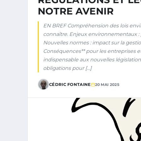
NOTRE AVENIR
EN BREF Compréhension des lois enviro
connaître. Enjeux environnementaux : p
Nouvelles normes : impact sur la gesti
Conséquences** pour les entreprises e
indispensable aux nouvelles législation
obligations pour […]
CÉDRIC FONTAINE
20 MAI 2025