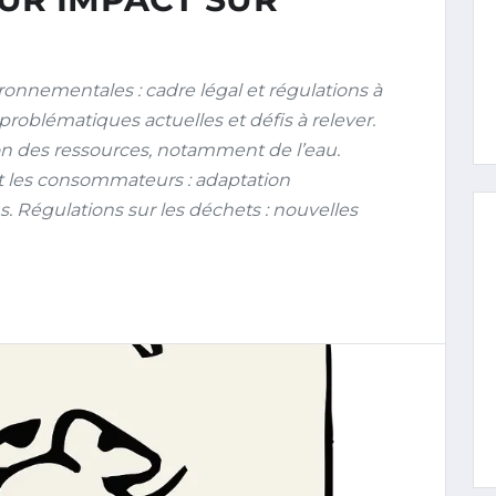
nnementales : cadre légal et régulations à
roblématiques actuelles et défis à relever.
on des ressources, notamment de l’eau.
t les consommateurs : adaptation
s. Régulations sur les déchets : nouvelles