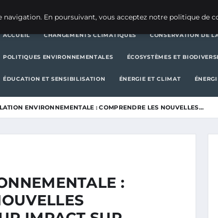
CHANGEMENTS CLIMATIQUES
CONSERVATION DE LA BIODIVERSITÉ
 navigation. En poursuivant, vous acceptez notre politique de co
ACCUEIL
CHANGEMENTS CLIMATIQUES
CONSERVATION DE LA
POLITIQUES ENVIRONNEMENTALES
ÉCOSYSTÈMES ET BIODIVERS
ÉDUCATION ET SENSIBILISATION
ÉNERGIE ET CLIMAT
ÉNERGI
SLATION ENVIRONNEMENTALE : COMPRENDRE LES NOUVELLES…
RONNEMENTALE :
NOUVELLES
EUR IMPACT SUR