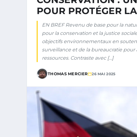
POUR PROTÉGER LA 
EN BREF Revenu de base pour la nature
pour la conservation et la justice socia
objectifs environnementaux en souten
surveillance et de la bureaucratie pour
ressources. Contraste avec […]
THOMAS MERCIER
26 MAI 2025