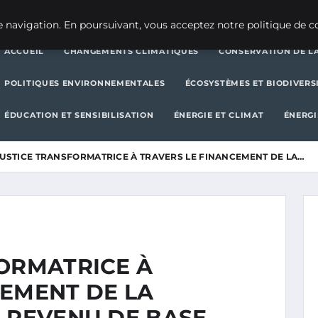
CHANGEMENTS CLIMATIQUES
CONSERVATION DE LA BIODIVERSITÉ
 navigation. En poursuivant, vous acceptez notre politique de co
ACCUEIL
CHANGEMENTS CLIMATIQUES
CONSERVATION DE LA
POLITIQUES ENVIRONNEMENTALES
ÉCOSYSTÈMES ET BIODIVERS
ÉDUCATION ET SENSIBILISATION
ÉNERGIE ET CLIMAT
ÉNERGI
JUSTICE TRANSFORMATRICE À TRAVERS LE FINANCEMENT DE LA…
FORMATRICE À
CEMENT DE LA
N REVENU DE BASE