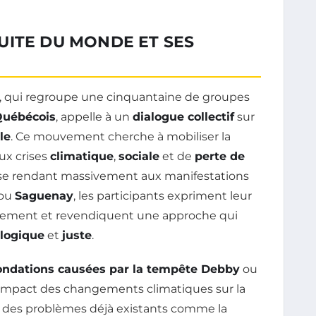
UITE DU MONDE ET SES
, qui regroupe une cinquantaine de groupes
Québécois
, appelle à un
dialogue collectif
sur
le
. Ce mouvement cherche à mobiliser la
ux crises
climatique
,
sociale
et de
perte de
 se rendant massivement aux manifestations
ou
Saguenay
, les participants expriment leur
rnement et revendiquent une approche qui
logique
et
juste
.
ondations causées par la tempête Debby
ou
t l’impact des changements climatiques sur la
t des problèmes déjà existants comme la