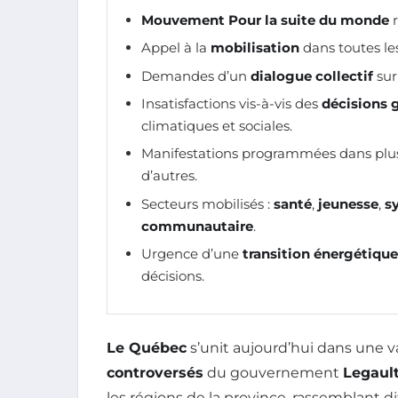
Mouvement Pour la suite du monde
r
Appel à la
mobilisation
dans toutes le
Demandes d’un
dialogue collectif
sur
Insatisfactions vis-à-vis des
décisions
climatiques et sociales.
Manifestations programmées dans plusi
d’autres.
Secteurs mobilisés :
santé
,
jeunesse
,
s
communautaire
.
Urgence d’une
transition énergétique
décisions.
Le Québec
s’unit aujourd’hui dans une v
controversés
du gouvernement
Legaul
les régions de la province, rassemblant 