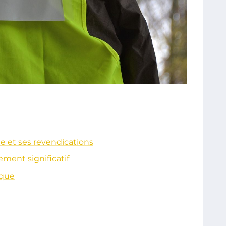
 et ses revendications
ement significatif
ique