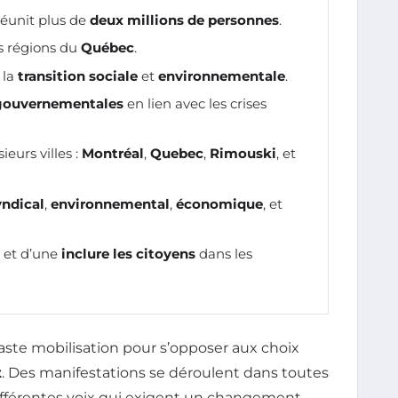
éunit plus de
deux millions de personnes
.
s régions du
Québec
.
 la
transition sociale
et
environnementale
.
 gouvernementales
en lien avec les crises
eurs villes :
Montréal
,
Quebec
,
Rimouski
, et
yndical
,
environnemental
,
économique
, et
et d’une
inclure les citoyens
dans les
aste mobilisation pour s’opposer aux choix
t
. Des manifestations se déroulent dans toutes
différentes voix qui exigent un changement