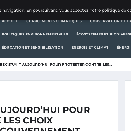
CHANGEMENTS CLIMATIQUES
CONSERVATION DE LA BIODIVERSITÉ
 navigation. En poursuivant, vous acceptez notre politique de co
ACCUEIL
CHANGEMENTS CLIMATIQUES
CONSERVATION DE LA
POLITIQUES ENVIRONNEMENTALES
ÉCOSYSTÈMES ET BIODIVERS
ÉDUCATION ET SENSIBILISATION
ÉNERGIE ET CLIMAT
ÉNERGI
BEC S’UNIT AUJOURD’HUI POUR PROTESTER CONTRE LES…
AUJOURD’HUI POUR
 LES CHOIX
 GOUVERNEMENT