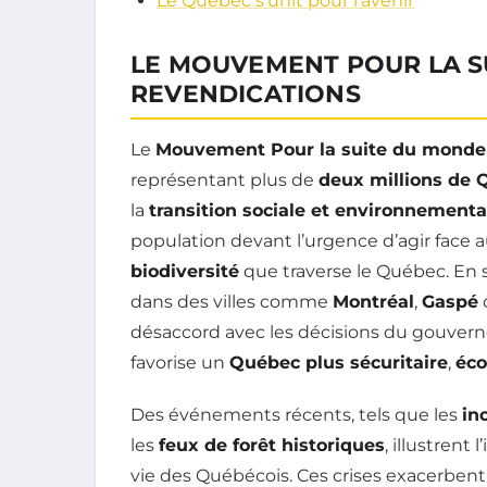
Le Québec s’unit pour l’avenir
LE MOUVEMENT POUR LA S
REVENDICATIONS
Le
Mouvement Pour la suite du monde
représentant plus de
deux millions de 
la
transition sociale et environnementa
population devant l’urgence d’agir face a
biodiversité
que traverse le Québec. En
dans des villes comme
Montréal
,
Gaspé
désaccord avec les décisions du gouve
favorise un
Québec plus sécuritaire
,
éco
Des événements récents, tels que les
in
les
feux de forêt historiques
, illustren
vie des Québécois. Ces crises exacerben