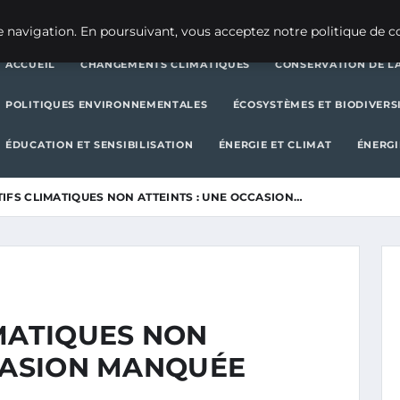
CHANGEMENTS CLIMATIQUES
CONSERVATION DE LA BIODIVERSITÉ
 navigation. En poursuivant, vous acceptez notre politique de co
ACCUEIL
CHANGEMENTS CLIMATIQUES
CONSERVATION DE LA
POLITIQUES ENVIRONNEMENTALES
ÉCOSYSTÈMES ET BIODIVERS
ÉDUCATION ET SENSIBILISATION
ÉNERGIE ET CLIMAT
ÉNERGI
IFS CLIMATIQUES NON ATTEINTS : UNE OCCASION…
IMATIQUES NON
CCASION MANQUÉE