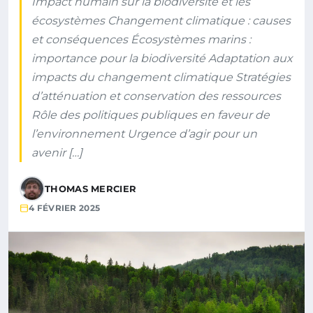
Impact humain sur la biodiversité et les
écosystèmes Changement climatique : causes
et conséquences Écosystèmes marins :
importance pour la biodiversité Adaptation aux
impacts du changement climatique Stratégies
d’atténuation et conservation des ressources
Rôle des politiques publiques en faveur de
l’environnement Urgence d’agir pour un
avenir […]
THOMAS MERCIER
4 FÉVRIER 2025