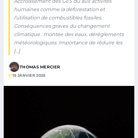
Accroissement des GES dû aux activités
humaines comme la déforestation et
l’utilisation de combustibles fossiles.
Conséquences graves du changement
climatique : montée des eaux, dérèglements
météorologiques. Importance de réduire les
[…]
THOMAS MERCIER
15 JANVIER 2025