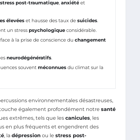
stress post-traumatique
,
anxiété
et
es élevées
et hausse des taux de
suicides
.
nt un stress
psychologique
considérable.
face à la prise de conscience du
changement
les
neurodégénératifs
.
séquences souvent
méconnues
du climat sur la
épercussions environnementales désastreuses,
is touche également profondément notre
santé
es extrêmes, tels que les
canicules
, les
lus en plus fréquents et engendrent des
té
, la
dépression
ou le
stress post-