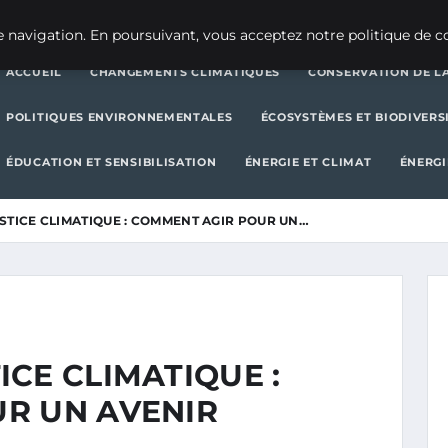
CHANGEMENTS CLIMATIQUES
CONSERVATION DE LA BIODIVERSITÉ
 navigation. En poursuivant, vous acceptez notre politique de co
ACCUEIL
CHANGEMENTS CLIMATIQUES
CONSERVATION DE LA
POLITIQUES ENVIRONNEMENTALES
ÉCOSYSTÈMES ET BIODIVERS
ÉDUCATION ET SENSIBILISATION
ÉNERGIE ET CLIMAT
ÉNERGI
STICE CLIMATIQUE : COMMENT AGIR POUR UN…
CE CLIMATIQUE :
R UN AVENIR