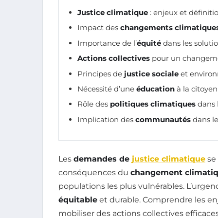
Justice climatique
: enjeux et définiti
Impact des
changements climatique
Importance de l’
équité
dans les solut
Actions collectives
pour un changemen
Principes de
justice sociale
et enviro
Nécessité d’une
éducation
à la citoye
Rôle des
politiques climatiques
dans l
Implication des
communautés
dans le
Les
demandes de
justice climatique
se 
conséquences du
changement climati
populations les plus vulnérables. L’urgen
équitable
et durable. Comprendre les enj
mobiliser des actions collectives efficaces