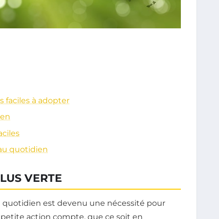
s faciles à adopter
ien
ciles
au quotidien
LUS VERTE
 quotidien est devenu une nécessité pour
etite action compte, que ce soit en