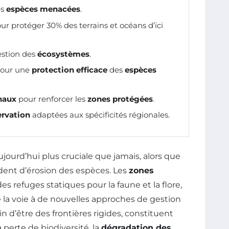
es
espèces menacées
.
ur protéger 30% des terrains et océans d’ici
estion des
écosystèmes
.
pour une
protection efficace
des
espèces
naux
pour renforcer les
zones protégées
.
ervation
adaptées aux spécificités régionales.
ujourd’hui plus cruciale que jamais, alors que
édent d’érosion des espèces. Les
zones
refuges statiques pour la faune et la flore,
 la voie à de nouvelles approches de gestion
loin d’être des frontières rigides, constituent
 perte de biodiversité, la
dégradation des