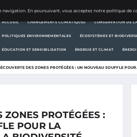
CHANGEMENTS CLIMATIQUES
CONSERVATION DE LA BIODIVERSITÉ
 navigation. En poursuivant, vous acceptez notre politique de co
ACCUEIL
CHANGEMENTS CLIMATIQUES
CONSERVATION DE LA
POLITIQUES ENVIRONNEMENTALES
ÉCOSYSTÈMES ET BIODIVERS
ÉDUCATION ET SENSIBILISATION
ÉNERGIE ET CLIMAT
ÉNERGI
ÉCOUVERTE DES ZONES PROTÉGÉES : UN NOUVEAU SOUFFLE POUR
 ZONES PROTÉGÉES :
LE POUR LA
A BIODIVERSITÉ