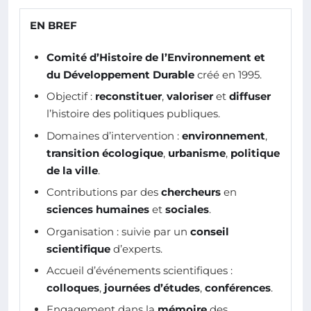
EN BREF
Comité d’Histoire de l’Environnement et
du Développement Durable
créé en 1995.
Objectif :
reconstituer
,
valoriser
et
diffuser
l’histoire des politiques publiques.
Domaines d’intervention :
environnement
,
transition écologique
,
urbanisme
,
politique
de la ville
.
Contributions par des
chercheurs
en
sciences humaines
et
sociales
.
Organisation : suivie par un
conseil
scientifique
d’experts.
Accueil d’événements scientifiques :
colloques
,
journées d’études
,
conférences
.
Engagement dans la
mémoire
des