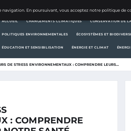
CHANGEMENTS CLIMATIQUES
CONSERVATION DE LA BIODIVERSITÉ
 navigation. En poursuivant, vous acceptez notre politique de co
ACCUEIL
CHANGEMENTS CLIMATIQUES
CONSERVATION DE LA
POLITIQUES ENVIRONNEMENTALES
ÉCOSYSTÈMES ET BIODIVERS
ÉDUCATION ET SENSIBILISATION
ÉNERGIE ET CLIMAT
ÉNERGI
URS DE STRESS ENVIRONNEMENTAUX : COMPRENDRE LEURS…
SS
X : COMPRENDRE
R NOTRE SANTÉ