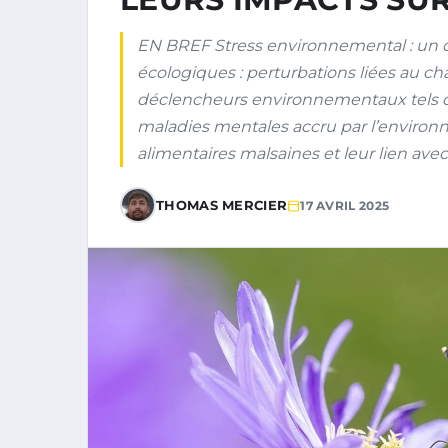
EN BREF Stress environnemental : un dé
écologiques : perturbations liées au 
déclencheurs environnementaux tels qu
maladies mentales accru par l’enviro
alimentaires malsaines et leur lien avec
THOMAS MERCIER
17 AVRIL 2025