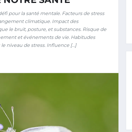
fi pour la santé mentale. Facteurs de stress
changement climatique. Impact des
e le bruit, posture, et substances. Risque de
nnement et événements de vie. Habitudes
 le niveau de stress. Influence […]