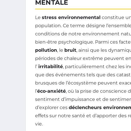
MENTALE
Le
stress environnemental
constitue un
population. Ce terme désigne l’ensembl
conditions de notre environnement nature
bien-être psychologique. Parmi ces facte
pollution
, le
bruit
, ainsi que les dynamiq
périodes de chaleur extrême peuvent e
l’
irritabilité
, particulièrement chez les i
que des événements tels que des catastr
brusques de l’écosystème peuvent exac
l’
éco-anxiété
, où la prise de conscienc
sentiment d’impuissance et de sentiment d
d’explorer ces
déclencheurs environne
effets sur notre santé et d’apporter des 
vie.