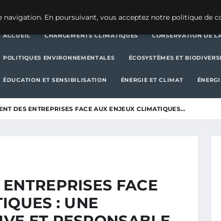
CHANGEMENTS CLIMATIQUES
CONSERVATION DE LA BIODIVERSITÉ
 navigation. En poursuivant, vous acceptez notre politique de co
ACCUEIL
CHANGEMENTS CLIMATIQUES
CONSERVATION DE LA
POLITIQUES ENVIRONNEMENTALES
ÉCOSYSTÈMES ET BIODIVERS
ÉDUCATION ET SENSIBILISATION
ÉNERGIE ET CLIMAT
ÉNERGI
ENT DES ENTREPRISES FACE AUX ENJEUX CLIMATIQUES…
 ENTREPRISES FACE
IQUES : UNE
VE ET RESPONSABLE