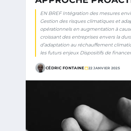
EN BREF Intégration des mesures envi
Gestion des risques climatiques et a
opérationnels en augmentation à caus
croissant des entreprises envers la d
d’adaptation au réchauffement climatiq
les futurs enjeux Dispositifs de financ
CÉDRIC FONTAINE
22 JANVIER 2025