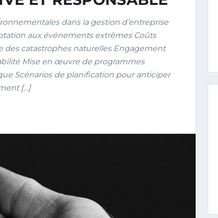
ronnementales dans la gestion d’entreprise
daptation aux événements extrêmes Coûts
e des catastrophes naturelles Engagement
urabilité Mise en œuvre de programmes
ue Scénarios de planification pour anticiper
ement […]