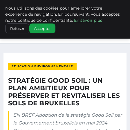
Nous utilisons des cookies pour améliorer votre
CLIMATECHANGENEBRASKA
expérience de navigation. En poursuivant, vous acceptez
notre politique de confidentialité.
En savoir plus
ACCUEIL
ÉDUCATION ENVIRONNEMENTALE
Refuser
Accepter
STRATÉGIE GOOD SOIL : UN PLAN AMBITIEUX POUR PRÉSERVER
ET…
ÉDUCATION ENVIRONNEMENTALE
STRATÉGIE GOOD SOIL : UN
PLAN AMBITIEUX POUR
PRÉSERVER ET REVITALISER LES
SOLS DE BRUXELLES
EN BREF Adoption de la stratégie Good Soil par
le Gouvernement bruxellois en mai 2024.