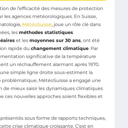
ation de l’efficacité des mesures de protection
ur les agences météorologiques. En Suisse,
matologie,
MétéoSuisse
, joue un rôle clé dans
nées, les
méthodes statistiques
éaires
et les
moyennes sur 30 ans
, ont été
tion rapide du
changement climatique
. Par
entation significative de la température
nt un réchauffement alarmant après 1970.
r une simple ligne droite sous-estiment la
ette problématique, MétéoSuisse a engagé une
n de mieux saisir les dynamiques climatiques
ue ces nouvelles approches soient flexibles et
e, présentés sous forme de rapports techniques,
ette crise climatique croissante. C’est en