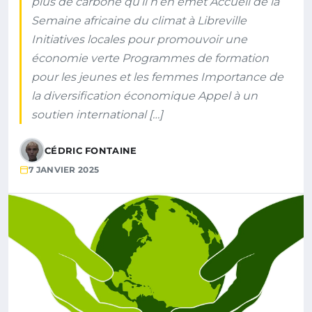
plus de carbone qu’il n’en émet Accueil de la
Semaine africaine du climat à Libreville
Initiatives locales pour promouvoir une
économie verte Programmes de formation
pour les jeunes et les femmes Importance de
la diversification économique Appel à un
soutien international […]
CÉDRIC FONTAINE
7 JANVIER 2025