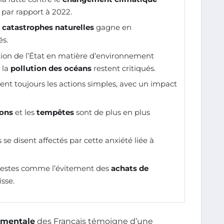
 par rapport à 2022.
s
catastrophes naturelles
gagne en
és.
action de l’État en matière d’environnement
 la
pollution des océans
restent critiqués.
isent toujours les actions simples, avec un impact
ions
et les
tempêtes
sont de plus en plus
se disent affectés par cette anxiété liée à
gestes comme l’évitement des
achats de
sse.
ementale
des Français témoigne d’une