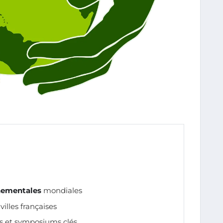
nementales
mondiales
illes françaises
es et symposiums clés