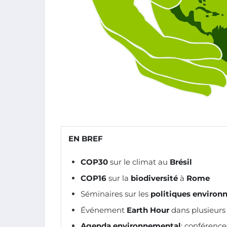
EN BREF
COP30
sur le climat au
Brésil
COP16
sur la
biodiversité
à
Rome
Séminaires sur les
politiques environ
Événement
Earth Hour
dans plusieurs v
Agenda environnemental
: conférenc