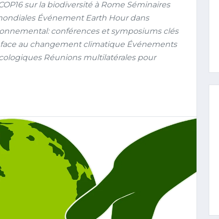
COP16 sur la biodiversité à Rome Séminaires
 mondiales Événement Earth Hour dans
vironnemental: conférences et symposiums clés
ales face au changement climatique Événements
 écologiques Réunions multilatérales pour