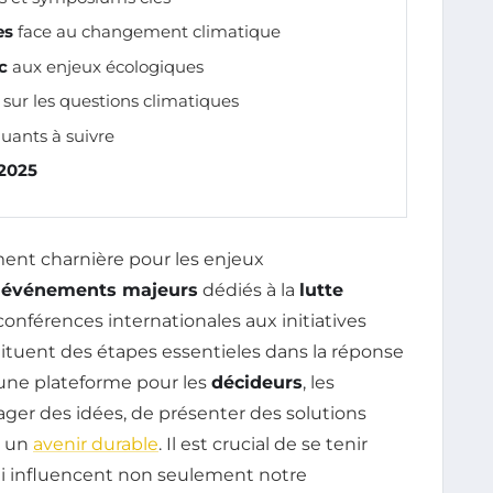
es
face au changement climatique
c
aux enjeux écologiques
sur les questions climatiques
quants à suivre
2025
nt charnière pour les enjeux
s
événements majeurs
dédiés à la
lutte
conférences internationales aux initiatives
uent des étapes essentieles dans la réponse
nt une plateforme pour les
décideurs
, les
rtager des idées, de présenter des solutions
s un
avenir durable
. Il est crucial de se tenir
i influencent non seulement notre