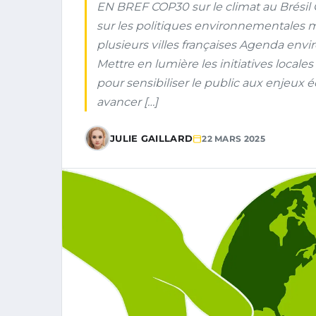
EN BREF COP30 sur le climat au Brésil 
sur les politiques environnementales
plusieurs villes françaises Agenda en
Mettre en lumière les initiatives loc
pour sensibiliser le public aux enjeux
avancer […]
JULIE GAILLARD
22 MARS 2025