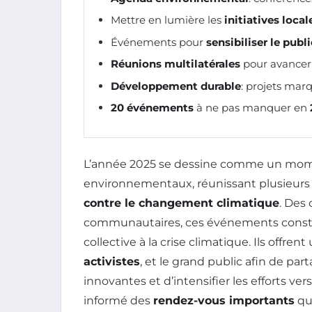
Mettre en lumière les
initiatives local
Événements pour
sensibiliser le publi
Réunions multilatérales
pour avancer 
Développement durable
: projets mar
20 événements
à ne pas manquer en
L’année 2025 se dessine comme un mome
environnementaux, réunissant plusieur
contre le changement climatique
. Des 
communautaires, ces événements constit
collective à la crise climatique. Ils offre
activistes
, et le grand public afin de pa
innovantes et d’intensifier les efforts ver
informé des
rendez-vous importants
qu