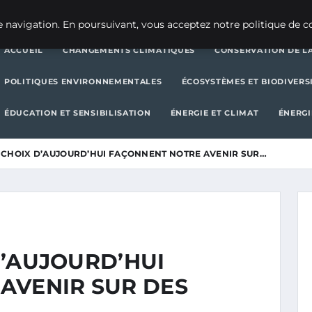
CHANGEMENTS CLIMATIQUES
CONSERVATION DE LA BIODIVERSITÉ
 navigation. En poursuivant, vous acceptez notre politique de co
ACCUEIL
CHANGEMENTS CLIMATIQUES
CONSERVATION DE LA
POLITIQUES ENVIRONNEMENTALES
ÉCOSYSTÈMES ET BIODIVERS
ÉDUCATION ET SENSIBILISATION
ÉNERGIE ET CLIMAT
ÉNERGI
ES CHOIX D’AUJOURD’HUI FAÇONNENT NOTRE AVENIR SUR…
 D’AUJOURD’HUI
AVENIR SUR DES