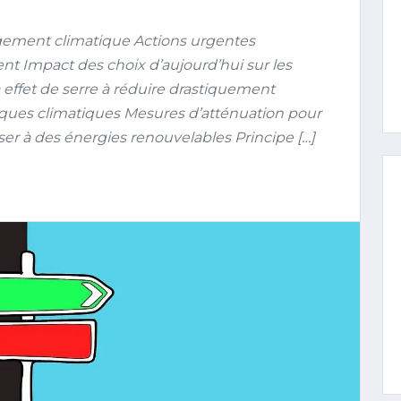
ement climatique Actions urgentes
nt Impact des choix d’aujourd’hui sur les
 effet de serre à réduire drastiquement
sques climatiques Mesures d’atténuation pour
er à des énergies renouvelables Principe […]