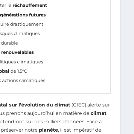
ter le
réchauffement
générations futures
uire drastiquement
isques climatiques
 durable
 renouvelables
litiques climatiques
obal
de 1,5°C
x actions climatiques
l sur l’évolution du climat
(GIEC) alerte sur
s prenons aujourd’hui en matière de
climat
tendront sur des milliers d’années. Face à
e préserver notre
planète
, il est impératif de