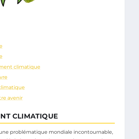
e
e
ement climatique
vre
climatique
tre avenir
NT CLIMATIQUE
une problématique mondiale incontournable,