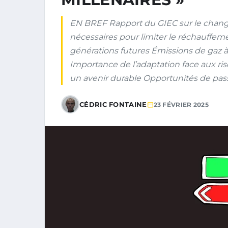
EN BREF Rapport du GIEC sur le chang
nécessaires pour limiter le réchauffeme
générations futures Émissions de gaz à
Importance de l’adaptation face aux ri
un avenir durable Opportunités de pass
CÉDRIC FONTAINE
23 FÉVRIER 2025