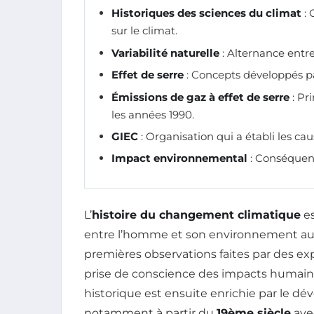
Historiques des sciences du climat
: 
sur le climat.
Variabilité naturelle
: Alternance entr
Effet de serre
: Concepts développés pa
Émissions de gaz à effet de serre
: Pr
les années 1990.
GIEC
: Organisation qui a établi les ca
Impact environnemental
: Conséquenc
L’
histoire du changement climatique
es
entre l’homme et son environnement au fi
premières observations faites par des 
prise de conscience des impacts humain
historique est ensuite enrichie par le d
notamment à partir du
19ème siècle
avec