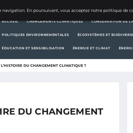
CHANGEMENTS CLIMATIQUES
CONSERVATION DE LA BIODIVERSITÉ
 navigation. En poursuivant, vous acceptez notre politique de co
ACCUEIL
CHANGEMENTS CLIMATIQUES
CONSERVATION DE LA
POLITIQUES ENVIRONNEMENTALES
ÉCOSYSTÈMES ET BIODIVERS
ÉDUCATION ET SENSIBILISATION
ÉNERGIE ET CLIMAT
ÉNERGI
 L’HISTOIRE DU CHANGEMENT CLIMATIQUE ?
TOIRE DU CHANGEMENT