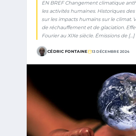
EN BREF Changement climatique anthro
les activités humaines. Historiques des
sur les impacts humains sur le climat. V
de réchauffement et de glaciation. Eff
Fourier au XIXe siècle. Émissions de […]
CÉDRIC FONTAINE
13 DÉCEMBRE 2024