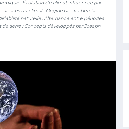
pique : Évolution du climat influencée par
 sciences du climat : Origine des recherches
ariabilité naturelle : Alternance entre périodes
et de serre : Concepts développés par Joseph