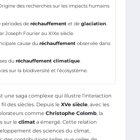
Origine des recherches sur les impacts humains
e périodes de
réchauffement
et de
glaciation
.
r Joseph Fourier au XIXe siècle.
incipale cause du
réchauffement
observée dans
uses du
réchauffement climatique
.
es sur la biodiversité et l’écosystème.
t une saga complexe qui illustre l’interaction
l des siècles. Depuis le
XVe siècle
, avec les
explorateurs comme
Christophe Colomb
, la
s sur le
climat
a émergé. Cette relation
éveloppement des sciences du climat,
 des contributions telles que celles de