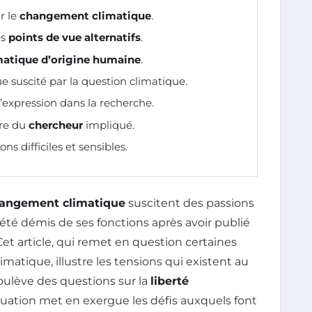
r le
changement climatique
.
es
points de vue alternatifs
.
imatique d’origine humaine
.
e suscité par la question climatique.
d’expression dans la recherche.
ère du
chercheur
impliqué.
ns difficiles et sensibles.
angement climatique
suscitent des passions
té démis de ses fonctions après avoir publié
Cet article, qui remet en question certaines
matique, illustre les tensions qui existent au
oulève des questions sur la
liberté
tuation met en exergue les défis auxquels font