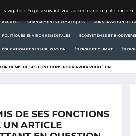
CHANGEMENTS CLIMATIQUES
CONSERVATION DE LA BIODIVERSITÉ
 navigation. En poursuivant, vous acceptez notre politique de co
ACCUEIL
CHANGEMENTS CLIMATIQUES
CONSERVATION DE LA
POLITIQUES ENVIRONNEMENTALES
ÉCOSYSTÈMES ET BIODIVERS
ÉDUCATION ET SENSIBILISATION
ÉNERGIE ET CLIMAT
ÉNERGI
EUR DÉMIS DE SES FONCTIONS POUR AVOIR PUBLIÉ UN…
IS DE SES FONCTIONS
 UN ARTICLE
ETTANT EN QUESTION