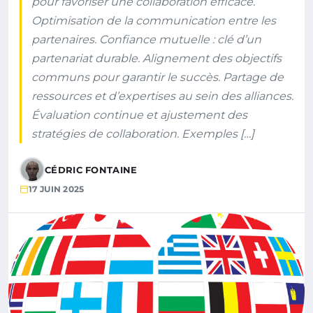
pour favoriser une collaboration efficace.
Optimisation de la communication entre les
partenaires. Confiance mutuelle : clé d’un
partenariat durable. Alignement des objectifs
communs pour garantir le succès. Partage de
ressources et d’expertises au sein des alliances.
Évaluation continue et ajustement des
stratégies de collaboration. Exemples […]
CÉDRIC FONTAINE
17 JUIN 2025