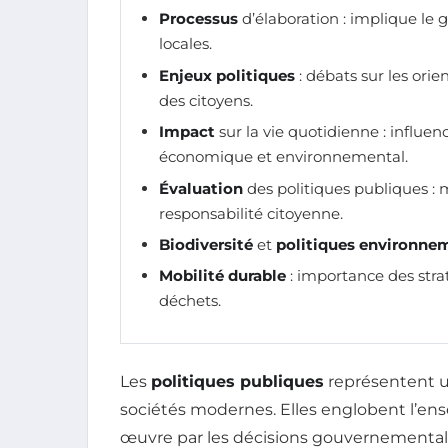
Processus
d’élaboration : implique le 
locales.
Enjeux politiques
: débats sur les orie
des citoyens.
Impact
sur la vie quotidienne : influenc
économique et environnemental.
Évaluation
des politiques publiques :
responsabilité citoyenne.
Biodiversité
et
politiques environne
Mobilité durable
: importance des strat
déchets.
Les
politiques publiques
représentent un
sociétés modernes. Elles englobent l’en
œuvre par les décisions gouvernementa