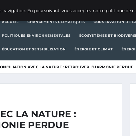
CHANGEMENTS CLIMATIQUES
CONSERVATION DE LA BIODIVERSITÉ
 navigation. En poursuivant, vous acceptez notre politique de co
ACCUEIL
CHANGEMENTS CLIMATIQUES
CONSERVATION DE LA
POLITIQUES ENVIRONNEMENTALES
ÉCOSYSTÈMES ET BIODIVERS
ÉDUCATION ET SENSIBILISATION
ÉNERGIE ET CLIMAT
ÉNERGI
ONCILIATION AVEC LA NATURE : RETROUVER L’HARMONIE PERDUE
EC LA NATURE :
MONIE PERDUE