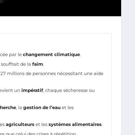
cée par le
changement climatique
.
souffrait de la
faim
.
27 millions de personnes nécessitant une aide
evient un
impératif
, chaque sécheresse ou
cherche
, la
gestion de l’eau
et les
les
agriculteurs
et les
systèmes alimentaires
.
 que celui des crises à répétition.