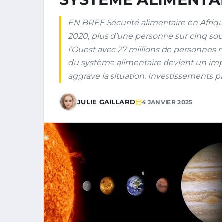
EN BREF Sécurité alimentaire en Afri
2020, plus d’une personne sur cinq souff
l’Ouest avec 27 millions de personnes 
du système alimentaire devient un imp
aggrave la situation. Investissements pri
JULIE GAILLARD
4 JANVIER 2025