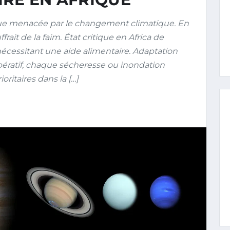
que menacée par le changement climatique. En
rait de la faim. État critique en Africa de
nécessitant une aide alimentaire. Adaptation
ératif, chaque sécheresse ou inondation
oritaires dans la […]