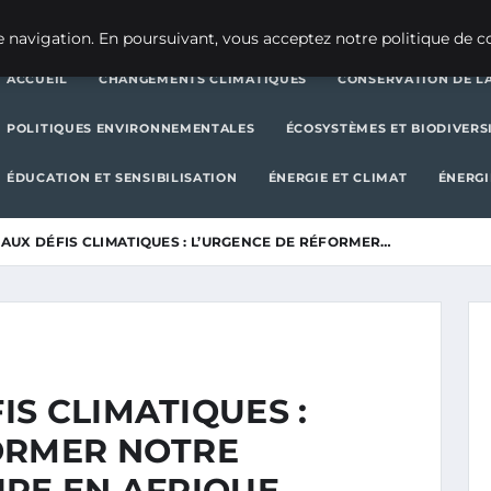
CHANGEMENTS CLIMATIQUES
CONSERVATION DE LA BIODIVERSITÉ
 navigation. En poursuivant, vous acceptez notre politique de co
ACCUEIL
CHANGEMENTS CLIMATIQUES
CONSERVATION DE LA
POLITIQUES ENVIRONNEMENTALES
ÉCOSYSTÈMES ET BIODIVERS
ÉDUCATION ET SENSIBILISATION
ÉNERGIE ET CLIMAT
ÉNERGI
AUX DÉFIS CLIMATIQUES : L’URGENCE DE RÉFORMER…
S CLIMATIQUES :
ORMER NOTRE
IRE EN AFRIQUE