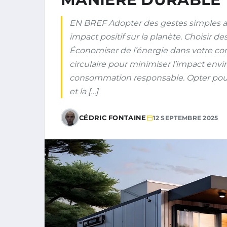
EN BREF Adopter des gestes simples au
impact positif sur la planète. Choisir d
Économiser de l’énergie dans votre c
circulaire pour minimiser l’impact env
consommation responsable. Opter pour
et la […]
CÉDRIC FONTAINE
12 SEPTEMBRE 2025