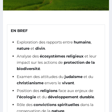
EN BREF
Exploration des rapports entre
humains
,
nature
et
divin
.
Analyse des
écosystèmes religieux
et leur
impact sur les actions de
protection de la
biodiversité
.
Examen des attitudes du
judaïsme
et du
christianisme
envers le
vivant
.
Position des
religions
face aux enjeux de
l’écologie
et du
développement durable
.
Rôle des
convictions spirituelles
dans la
conservation de la
nature
.