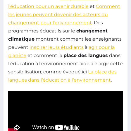
l’éducation pour un avenir durable
et
Comment
les jeunes peuvent devenir des acteurs du
changement pour l’environnement
. Des
programmes éducatifs sur le
changement
climatique
montrent comment les enseignants
peuvent
inspirer leurs étudiants
à
agir pour la
planète
et comment la
place des langues
dans
l’éducation à l’environnement aide à élargir cette
sensibilisation, comme évoqué ici
La place des
langues dans l’éducation à l’environnement
.