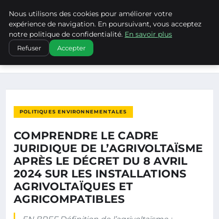
Nous utilisons des cookies pour améliorer votre
CLIMATECHANGENEBRASKA
expérience de navigation. En poursuivant, vous acceptez
notre politique de confidentialité.
En savoir plus
ACCUEIL
POLITIQUES ENVIRONNEMENTALES
Refuser
Accepter
COMPRENDRE LE CADRE JURIDIQUE DE L’AGRIVOLTAÏSME
APRÈS LE…
POLITIQUES ENVIRONNEMENTALES
COMPRENDRE LE CADRE
JURIDIQUE DE L’AGRIVOLTAÏSME
APRÈS LE DÉCRET DU 8 AVRIL
2024 SUR LES INSTALLATIONS
AGRIVOLTAÏQUES ET
AGRICOMPATIBLES