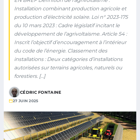
EN BREF Définition de l’agrivoltaïsme :
Installation combinant production agricole et
production d’électricité solaire. Loi n° 2023-175
du 10 mars 2023 : Cadre législatif incitant le
développement de l’agrivoltaïsme. Article 54 :
Inscrit l’objectif d’encouragement à l’intérieur
du code de l’énergie. Classement des
installations : Deux catégories d’installations
autorisées sur terrains agricoles, naturels ou
forestiers. […]
CÉDRIC FONTAINE
27 JUIN 2025