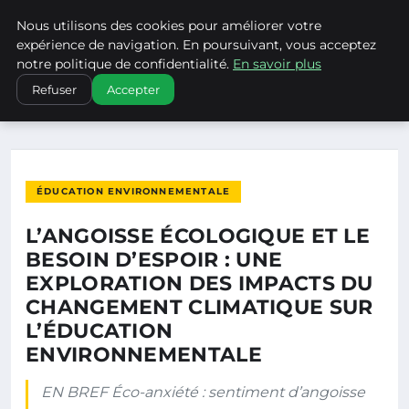
Nous utilisons des cookies pour améliorer votre
CLIMATECHANGENEBRASKA
expérience de navigation. En poursuivant, vous acceptez
notre politique de confidentialité.
En savoir plus
ACCUEIL
ÉDUCATION ENVIRONNEMENTALE
Refuser
Accepter
L’ANGOISSE ÉCOLOGIQUE ET LE BESOIN D’ESPOIR : UNE…
ÉDUCATION ENVIRONNEMENTALE
L’ANGOISSE ÉCOLOGIQUE ET LE
BESOIN D’ESPOIR : UNE
EXPLORATION DES IMPACTS DU
CHANGEMENT CLIMATIQUE SUR
L’ÉDUCATION
ENVIRONNEMENTALE
EN BREF Éco-anxiété : sentiment d’angoisse