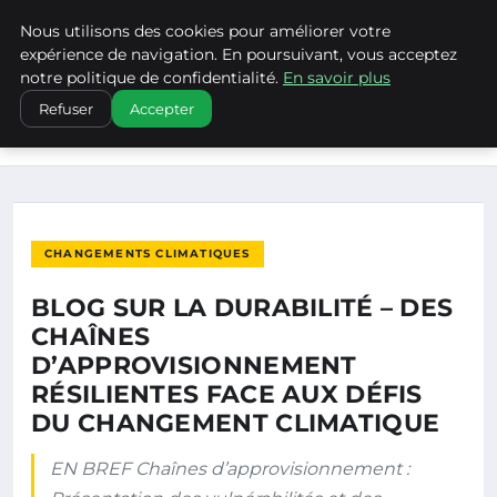
Nous utilisons des cookies pour améliorer votre
CLIMATECHANGENEBRASKA
expérience de navigation. En poursuivant, vous acceptez
notre politique de confidentialité.
En savoir plus
ACCUEIL
CHANGEMENTS CLIMATIQUES
Refuser
Accepter
BLOG SUR LA DURABILITÉ – DES CHAÎNES
D’APPROVISIONNEMENT…
CHANGEMENTS CLIMATIQUES
BLOG SUR LA DURABILITÉ – DES
CHAÎNES
D’APPROVISIONNEMENT
RÉSILIENTES FACE AUX DÉFIS
DU CHANGEMENT CLIMATIQUE
EN BREF Chaînes d’approvisionnement :