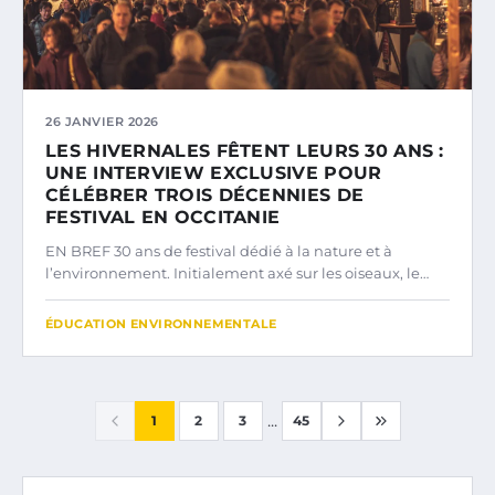
26 JANVIER 2026
LES HIVERNALES FÊTENT LEURS 30 ANS :
UNE INTERVIEW EXCLUSIVE POUR
CÉLÉBRER TROIS DÉCENNIES DE
FESTIVAL EN OCCITANIE
EN BREF 30 ans de festival dédié à la nature et à
l’environnement. Initialement axé sur les oiseaux, le…
ÉDUCATION ENVIRONNEMENTALE
...
1
2
3
45