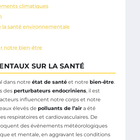
ements climatiques
n
 la santé environnementale
r notre bien-être
ENTAUX SUR LA SANTÉ
al dans notre
état de santé
et notre
bien-être
.
ts des
perturbateurs endocriniens
, il est
cteurs influencent notre corps et notre
iveaux élevés de
polluants de l’air
a été
 respiratoires et cardiovasculaires. De
oquent des événements météorologiques
ique et mentale, en aggravant les conditions