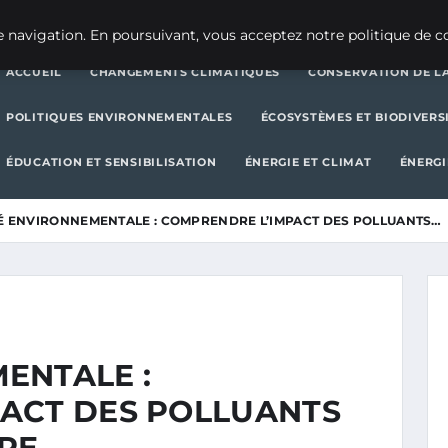
CHANGEMENTS CLIMATIQUES
CONSERVATION DE LA BIODIVERSITÉ
 navigation. En poursuivant, vous acceptez notre politique de co
ACCUEIL
CHANGEMENTS CLIMATIQUES
CONSERVATION DE LA
POLITIQUES ENVIRONNEMENTALES
ÉCOSYSTÈMES ET BIODIVERS
ÉDUCATION ET SENSIBILISATION
ÉNERGIE ET CLIMAT
ÉNERGI
É ENVIRONNEMENTALE : COMPRENDRE L’IMPACT DES POLLUANTS…
ENTALE :
ACT DES POLLUANTS
TRE