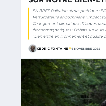
EN BREF Pollution atmosphérique : Effets
Perturbateurs endocriniens : Impact su
Changement climatique : Risques pour
électromagnétiques : Débats sur leurs e
: Lien entre environnement et qualité de 
CÉDRIC FONTAINE
6 NOVEMBRE 2025