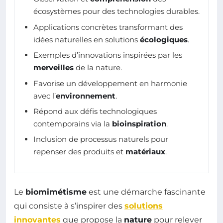
écosystèmes pour des technologies durables.
Applications concrètes transformant des
idées naturelles en solutions
écologiques
.
Exemples d’innovations inspirées par les
merveilles
de la nature.
Favorise un développement en harmonie
avec l’
environnement
.
Répond aux défis technologiques
contemporains via la
bioinspiration
.
Inclusion de processus naturels pour
repenser des produits et
matériaux
.
Le
biomimétisme
est une démarche fascinante
qui consiste à s’inspirer des
solutions
innovantes
que propose la
nature
pour relever