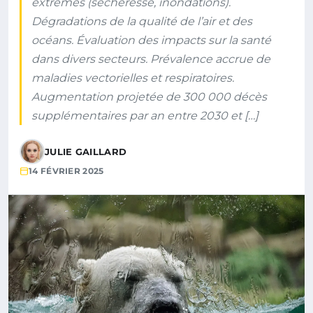
extrêmes (sécheresse, inondations).
Dégradations de la qualité de l’air et des
océans. Évaluation des impacts sur la santé
dans divers secteurs. Prévalence accrue de
maladies vectorielles et respiratoires.
Augmentation projetée de 300 000 décès
supplémentaires par an entre 2030 et […]
JULIE GAILLARD
14 FÉVRIER 2025