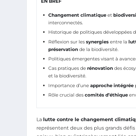
EN BREF
Changement climatique
et
biodivers
interconnectés.
Historique de politiques développées
Réflexion sur les
synergies
entre la
lut
préservation
de la biodiversité.
Politiques émergentes visant à avance
Cas pratiques de
rénovation
des écosy
et la biodiversité.
Importance d’une
approche intégrée
p
Rôle crucial des
comités d’éthique
env
La
lutte contre le changement climati
représentent deux des plus grands défi