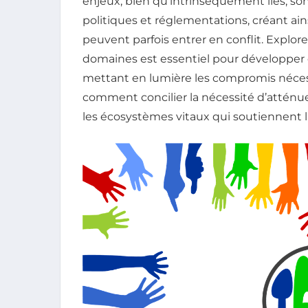
enjeux, bien qu’intrinsèquement liés, so
politiques et réglementations, créant ai
peuvent parfois entrer en conflit. Explore
domaines est essentiel pour développer 
mettant en lumière les compromis néce
comment concilier la nécessité d’atténu
les écosystèmes vitaux qui soutiennent la