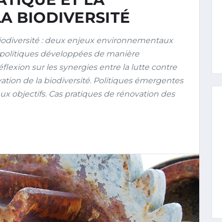
A BIODIVERSITÉ
odiversité : deux enjeux environnementaux
 politiques développées de manière
exion sur les synergies entre la lutte contre
ation de la biodiversité. Politiques émergentes
x objectifs. Cas pratiques de rénovation des