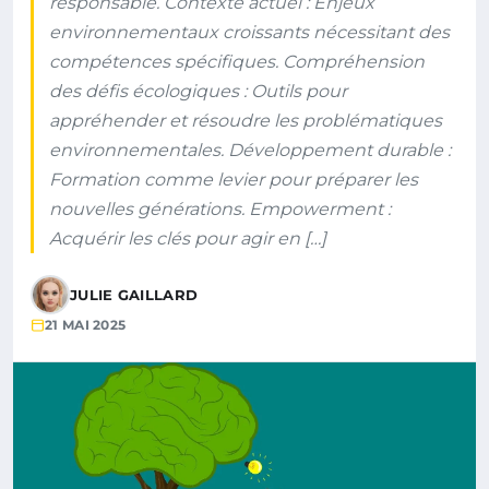
responsable. Contexte actuel : Enjeux
environnementaux croissants nécessitant des
compétences spécifiques. Compréhension
des défis écologiques : Outils pour
appréhender et résoudre les problématiques
environnementales. Développement durable :
Formation comme levier pour préparer les
nouvelles générations. Empowerment :
Acquérir les clés pour agir en […]
JULIE GAILLARD
21 MAI 2025