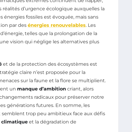
limatiques extrêmes continuent de frapper,
réalités d’urgence écologique auxquelles la
 les énergies fossiles est évoquée, mais sans
ion par des
énergies renouvelables
. Les
énergie, telles que la prolongation de la
une vision qui néglige les alternatives plus
é
et de la protection des écosystèmes est
ratégie claire n’est proposée pour la
menaces sur la faune et la flore se multiplient.
cent un
manque d’ambition
criant, alors
s changements radicaux pour préserver notre
 les générations futures. En somme, les
emblent trop peu ambitieux face aux défis
climatique
et la dégradation de