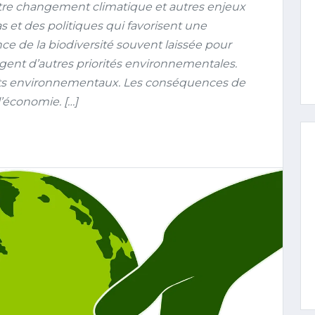
tre changement climatique et autres enjeux
et des politiques qui favorisent une
e de la biodiversité souvent laissée pour
gent d’autres priorités environnementales.
cts environnementaux. Les conséquences de
l’économie. […]