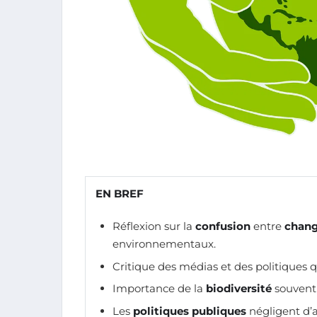
EN BREF
Réflexion sur la
confusion
entre
chang
environnementaux.
Critique des médias et des politiques 
Importance de la
biodiversité
souvent 
Les
politiques publiques
négligent d’a