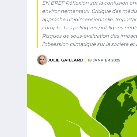
EN BREF Réflexion sur la confusion en
environnementaux. Critique des médias 
approche unidimensionnelle. Importanc
compte. Les politiques publiques négli
Risques de sous-évaluation des impa
l’obsession climatique sur la société et 
JULIE GAILLARD
18 JANVIER 2025