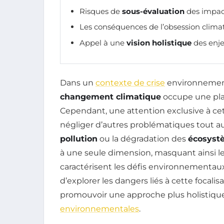
Risques de
sous-évaluation
des impac
Les conséquences de l’obsession clima
Appel à une
vision holistique
des enj
Dans un
contexte de crise
environnementa
changement climatique
occupe une pla
Cependant, une attention exclusive à ce
négliger d’autres problématiques tout aus
pollution
ou la dégradation des
écosyst
à une seule dimension, masquant ainsi l
caractérisent les défis environnementaux
d’explorer les dangers liés à cette focalis
promouvoir une approche plus holistiqu
environnementales
.