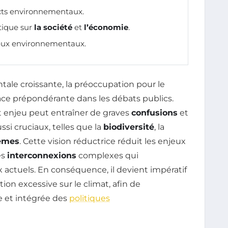
ts environnementaux.
tique sur
la société
et
l’économie
.
eux environnementaux.
le croissante, la préoccupation pour le
ce prépondérante dans les débats publics.
t enjeu peut entraîner de graves
confusions
et
si cruciaux, telles que la
biodiversité
, la
èmes
. Cette vision réductrice réduit les enjeux
es
interconnexions
complexes qui
 actuels. En conséquence, il devient impératif
ation excessive sur le climat, afin de
e et intégrée des
politiques