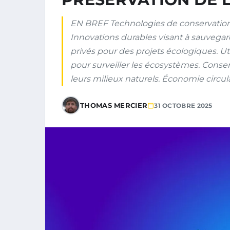
EN BREF Technologies de conservation 
Innovations durables visant à sauvegarde
privés pour des projets écologiques. Util
pour surveiller les écosystèmes. Conser
leurs milieux naturels. Économie circul
THOMAS MERCIER
31 OCTOBRE 2025