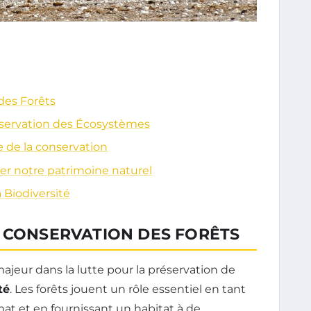
des Forêts
nservation des Écosystèmes
e de la conservation
ver notre patrimoine naturel
 Biodiversité
A CONSERVATION DES FORÊTS
ajeur dans la lutte pour la préservation de
té
. Les forêts jouent un rôle essentiel en tant
imat et en fournissant un habitat à de