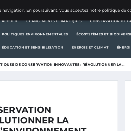
CHANGEMENTS CLIMATIQUES
CONSERVATION DE LA BIODIVERSITÉ
 navigation. En poursuivant, vous acceptez notre politique de co
ACCUEIL
CHANGEMENTS CLIMATIQUES
CONSERVATION DE LA
POLITIQUES ENVIRONNEMENTALES
ÉCOSYSTÈMES ET BIODIVERS
ÉDUCATION ET SENSIBILISATION
ÉNERGIE ET CLIMAT
ÉNERGI
TIQUES DE CONSERVATION INNOVANTES : RÉVOLUTIONNER LA…
SERVATION
OLUTIONNER LA
L’ENVIRONNEMENT