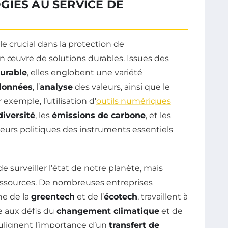
GIES AU SERVICE DE
e crucial dans la protection de
e en œuvre de solutions durables. Issues des
urable
, elles englobent une variété
données
, l’
analyse
des valeurs, ainsi que le
exemple, l’utilisation d’
outils numériques
diversité
, les
émissions de carbone
, et les
acteurs politiques des instruments essentiels
surveiller l’état de notre planète, mais
ressources. De nombreuses entreprises
e de la
greentech
et de l’
écotech
, travaillent à
e aux défis du
changement climatique
et de
ulignent l’importance d’un
transfert de