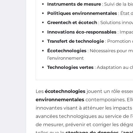
Instruments de mesure
: Suivi de la b
Politiques environnementales
: État 
Greentech et écotech
: Solutions inn
Innovations éco-responsables
: Impac
Transfert de technologie
: Promotion
Écotechnologies
: Nécessaires pour me
l’environnement
Technologies vertes
: Adaptation au 
Les
écotechnologies
jouent un rôle essen
environnementales
contemporaines. El
innovantes visant à atténuer les impacts
avancées technologiques au service de 
de mesurer, prévenir et corriger les dég
telles que le
stockage de données
, l’
ana