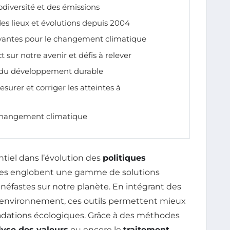
iodiversité et des émissions
des lieux et évolutions depuis 2004
ovantes pour le changement climatique
t sur notre avenir et défis à relever
 du développement durable
surer et corriger les atteintes à
changement climatique
tiel dans l’évolution des
politiques
les englobent une gamme de solutions
 néfastes sur notre planète. En intégrant des
l’environnement, ces outils permettent mieux
radations écologiques. Grâce à des méthodes
lyse des valeurs
ou encore le
traitement